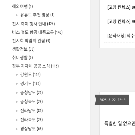
해외여행
(1)
[고양 킨텍스] 
유튜브 추천 영상
(1)
[고양 킨텍스] 
전시 축제 행사 안내
(426)
버스 철도 항공 대중교통
(140)
[문화재청] 덕수
전시회 박람회 관람
(9)
생활정보
(33)
취미생활
(0)
정부 지자체 공공 소식
(116)
강원도
(154)
경기도
(186)
충청남도
(26)
2025. 6. 22. 22:19
충청북도
(28)
전라남도
(86)
전라북도
(28)
특별한 일 없으면
경상남도
(68)