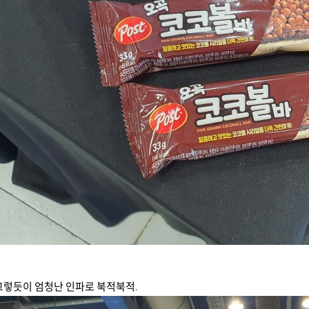
그렇듯이 엄청난 인파로 북적북적.